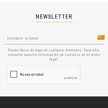
Cosmología
Dietas
NEWSLETTER
Salud
Técnicas Manuales
Técnicas Energéticas
Ocultismo
Cuentos
Puede darse de baja en cualquier momento. Para ello,
Narrativa
consulte nuestra información de contacto en el aviso
legal.
Ensayo
Relatos
Aforismos
Diccionario
Alquimia
Astrologia
Jesucristo