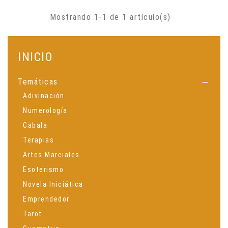
Mostrando 1-1 de 1 artículo(s)
INICIO
Temáticas

Adivinación
Numerología
Cabala
Terapias
Artes Marciales
Esoterismo
Novela Iniciática
Emprendedor
Tarot