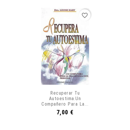
favorite_border
Recuperar Tu
Autoestima.Un
Compañero Para La...
Precio
7,00 €