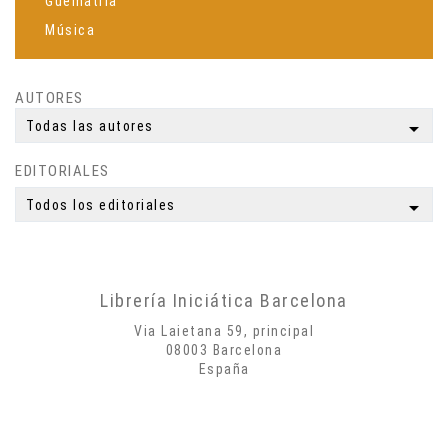
Guematria
Música
Espiritualidad
Ciencia
AUTORES
Meditación
arrow_drop_down
Todas las autores
Yoga
EDITORIALES
Simbología
Mitología
arrow_drop_down
Todos los editoriales
Autobiografías
Biografías
Poesía
Librería Iniciática Barcelona
Misticismo
Via Laietana 59, principal
Creatividad
08003 Barcelona
España
Arte
Psicología
Historia