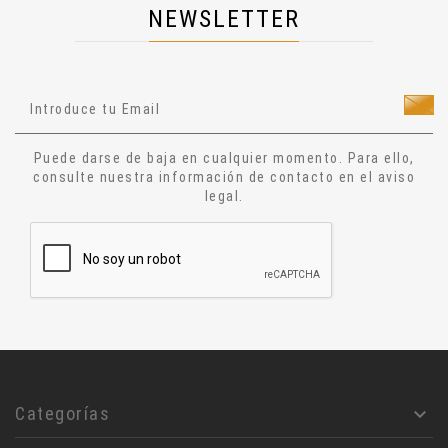
NEWSLETTER
Salud
Técnicas Manuales
Técnicas Energéticas
Ocultismo
Cuentos
Puede darse de baja en cualquier momento. Para ello,
Narrativa
consulte nuestra información de contacto en el aviso
legal.
Ensayo
Relatos
Aforismos
Diccionario
Alquimia
Astrologia
Jesucristo
Filosofía
Categorías

Rosa- Cruz