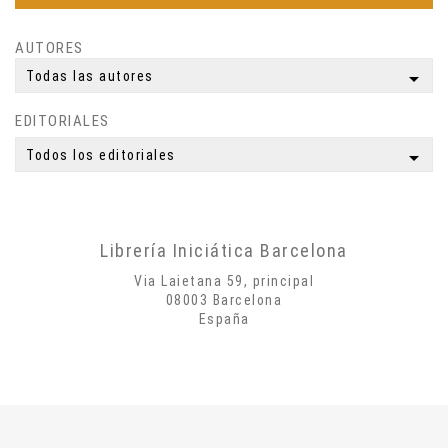
Espiritualidad
Ciencia
AUTORES
Meditación
arrow_drop_down
Todas las autores
Yoga
EDITORIALES
Simbología
Mitología
arrow_drop_down
Todos los editoriales
Autobiografías
Biografías
Poesía
Librería Iniciática Barcelona
Misticismo
Via Laietana 59, principal
Creatividad
08003 Barcelona
España
Arte
Psicología
Historia
Cosmología
Dietas