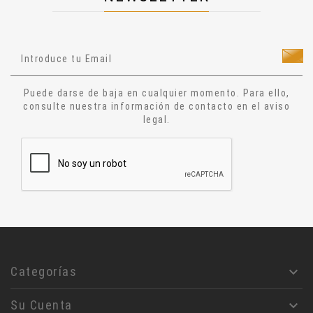
Salud
Técnicas Manuales
Técnicas Energéticas
Ocultismo
Cuentos
Puede darse de baja en cualquier momento. Para ello,
Narrativa
consulte nuestra información de contacto en el aviso
legal.
Ensayo
Relatos
Aforismos
Diccionario
Alquimia
Astrologia
Jesucristo
Filosofía
Categorías

Rosa- Cruz
Su Cuenta

Masoneria