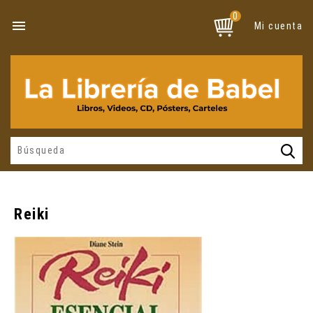
0

Mi cuenta
Reiki