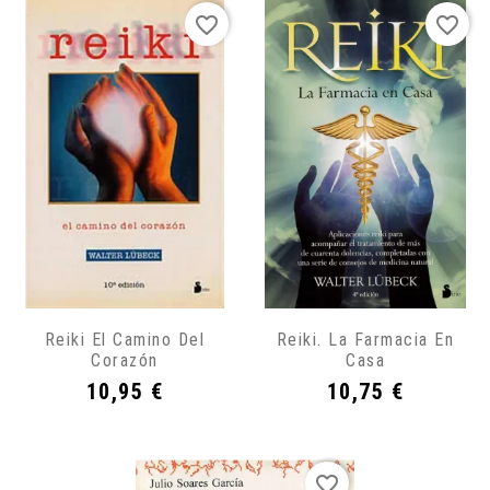
favorite_border
favorite_border
Reiki El Camino Del
Reiki. La Farmacia En
Corazón
Casa
Precio
Precio
10,95 €
10,75 €
favorite_border