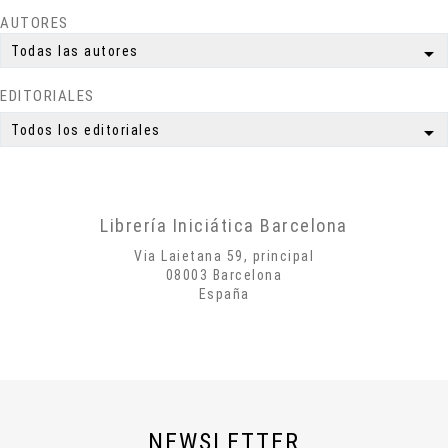
Ciencia
AUTORES
Meditación
arrow_drop_down
Todas las autores
Yoga
EDITORIALES
Simbología
Mitología
arrow_drop_down
Todos los editoriales
Autobiografías
Biografías
Poesía
Librería Iniciática Barcelona
Misticismo
Via Laietana 59, principal
Creatividad
08003 Barcelona
España
Arte
Psicología
Historia
Cosmología
Dietas
NEWSLETTER