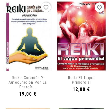
favorite_border
favorite_border
Reiki- Curación Y
Reiki-El Toque
Autocuración Por La
Primordial
Energía...
Precio
12,00 €
Precio
19,00 €