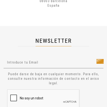
Creatividad
08003 Barcelona
España
Arte
Psicología
Historia
Cosmología
Dietas
NEWSLETTER
Salud
Técnicas Manuales
Técnicas Energéticas
Ocultismo
Cuentos
Puede darse de baja en cualquier momento. Para ello,
Narrativa
consulte nuestra información de contacto en el aviso
legal.
Ensayo
Relatos
Aforismos
Diccionario