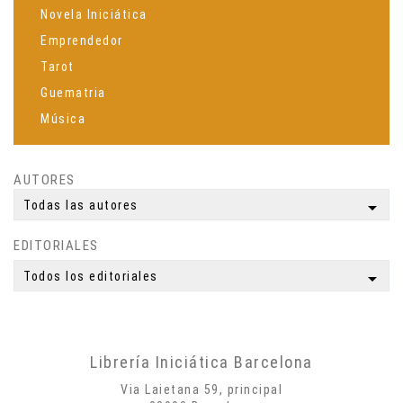
Novela Iniciática
Emprendedor
Tarot
Guematria
Música
Espiritualidad
Ciencia
AUTORES
Meditación
arrow_drop_down
Todas las autores
Yoga
EDITORIALES
Simbología
Mitología
arrow_drop_down
Todos los editoriales
Autobiografías
Biografías
Poesía
Librería Iniciática Barcelona
Misticismo
Via Laietana 59, principal