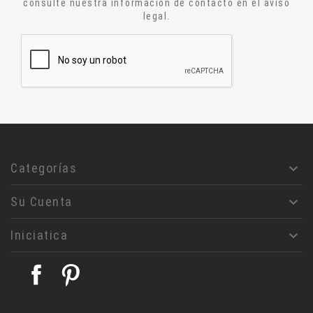
consulte nuestra información de contacto en el aviso
legal.
Ensayo
Relatos
Aforismos
Diccionario
Alquimia
Astrologia
Jesucristo
Filosofía
Categorías

Rosa- Cruz
Su Cuenta

Masoneria
Magia
Iniciatica

Ciencias humanas
Judaismo
Facebook
Pinterest
Teología
Alice A. Bailey