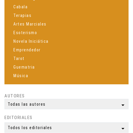
Cabala
Terapias
Artes Marciales
Esoterismo
Novela Iniciática
Emprendedor
Tarot
Guematria
Música
Espiritualidad
Ciencia
AUTORES
Meditación
arrow_drop_down
Todas las autores
Yoga
EDITORIALES
Simbología
Mitología
arrow_drop_down
Todos los editoriales