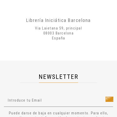
Autobiografías
Biografías
Poesía
Librería Iniciática Barcelona
Misticismo
Via Laietana 59, principal
Creatividad
08003 Barcelona
España
Arte
Psicología
Historia
Cosmología
Dietas
NEWSLETTER
Salud
Técnicas Manuales
Técnicas Energéticas
Ocultismo
Cuentos
Puede darse de baja en cualquier momento. Para ello,
Narrativa