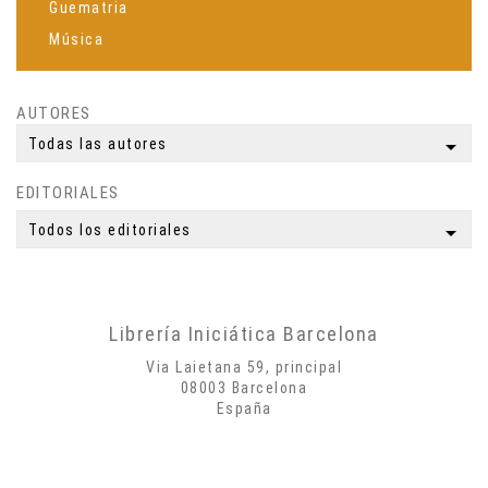
Guematria
Música
Espiritualidad
Ciencia
AUTORES
Meditación
arrow_drop_down
Todas las autores
Yoga
EDITORIALES
Simbología
Mitología
arrow_drop_down
Todos los editoriales
Autobiografías
Biografías
Poesía
Librería Iniciática Barcelona
Misticismo
Via Laietana 59, principal
Creatividad
08003 Barcelona
España
Arte
Psicología
Historia