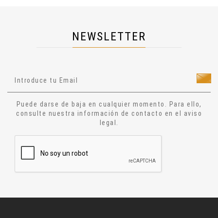
Cosmología
Dietas
NEWSLETTER
Salud
Técnicas Manuales
Técnicas Energéticas
Ocultismo
Cuentos
Puede darse de baja en cualquier momento. Para ello,
Narrativa
consulte nuestra información de contacto en el aviso
legal.
Ensayo
Relatos
Aforismos
Diccionario
Alquimia
Astrologia
Jesucristo