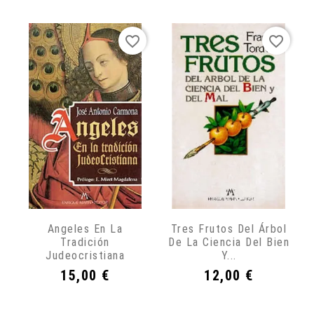
favorite_border
favorite_border
Angeles En La
Tres Frutos Del Árbol
Tradición
De La Ciencia Del Bien
Judeocristiana
Y...
Precio
Precio
15,00 €
12,00 €