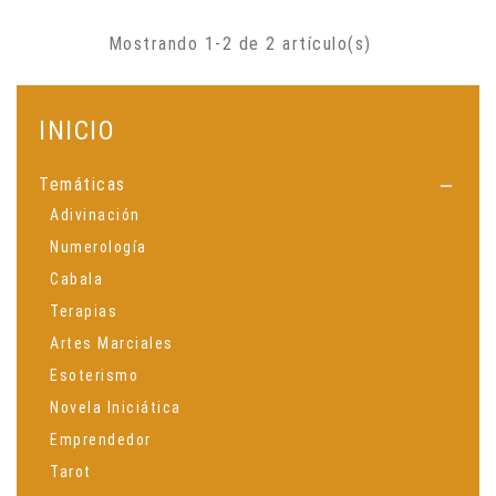
Mostrando 1-2 de 2 artículo(s)
INICIO
Temáticas

Adivinación
Numerología
Cabala
Terapias
Artes Marciales
Esoterismo
Novela Iniciática
Emprendedor
Tarot