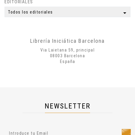
EDITORIALES
Simbología
Mitología
arrow_drop_down
Todos los editoriales
Autobiografías
Biografías
Poesía
Librería Iniciática Barcelona
Misticismo
Via Laietana 59, principal
Creatividad
08003 Barcelona
España
Arte
Psicología
Historia
Cosmología
Dietas
NEWSLETTER
Salud
Técnicas Manuales
Técnicas Energéticas
Ocultismo