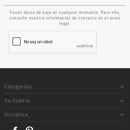
Cuentos
Puede darse de baja en cualquier momento. Para ello,
Narrativa
consulte nuestra información de contacto en el aviso
legal.
Ensayo
Relatos
Aforismos
Diccionario
Alquimia
Astrologia
Jesucristo
Filosofía
Categorías

Rosa- Cruz
Su Cuenta

Masoneria
Magia
Iniciatica

Ciencias humanas
Judaismo
Facebook
Pinterest