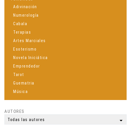
Adivinación
Numerología
Cabala
Terapias
Artes Marciales
Esoterismo
Novela Iniciática
Emprendedor
Tarot
Guematria
Música
Espiritualidad
Ciencia
AUTORES
Meditación
arrow_drop_down
Todas las autores
Yoga