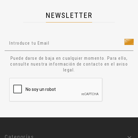
Dietas
NEWSLETTER
Salud
Técnicas Manuales
Técnicas Energéticas
Ocultismo
Cuentos
Puede darse de baja en cualquier momento. Para ello,
Narrativa
consulte nuestra información de contacto en el aviso
legal.
Ensayo
Relatos
Aforismos
Diccionario
Alquimia
Astrologia
Jesucristo
Filosofía
Categorías
