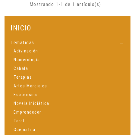
Mostrando 1-1 de 1 artículo(s)
INICIO
Temáticas

Adivinación
Numerología
Cabala
Terapias
Artes Marciales
Esoterismo
Novela Iniciática
Emprendedor
Tarot
Guematria