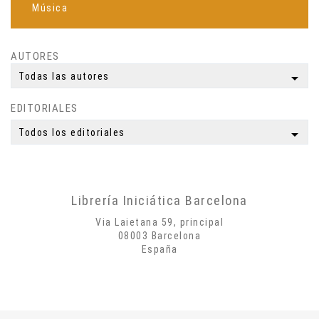
Música
Espiritualidad
Ciencia
AUTORES
Meditación
arrow_drop_down
Todas las autores
Yoga
EDITORIALES
Simbología
Mitología
arrow_drop_down
Todos los editoriales
Autobiografías
Biografías
Poesía
Librería Iniciática Barcelona
Misticismo
Via Laietana 59, principal
Creatividad
08003 Barcelona
España
Arte
Psicología
Historia
Cosmología