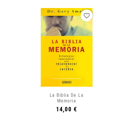
favorite_border
La Biblia De La
Memoria
Precio
14,00 €