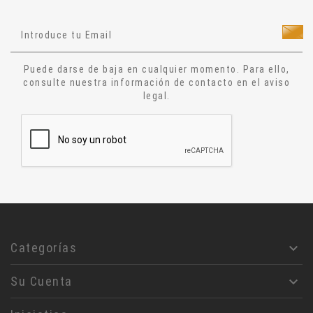
Técnicas Energéticas
Ocultismo
Cuentos
Puede darse de baja en cualquier momento. Para ello,
Narrativa
consulte nuestra información de contacto en el aviso
legal.
Ensayo
Relatos
Aforismos
Diccionario
Alquimia
Astrologia
Jesucristo
Filosofía
Categorías

Rosa- Cruz
Su Cuenta

Masoneria
Magia