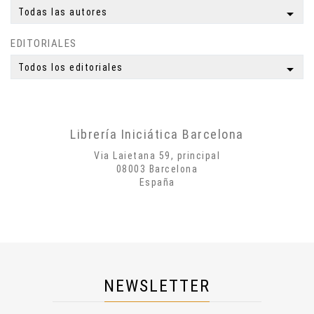
Meditación
arrow_drop_down
Todas las autores
Yoga
EDITORIALES
Simbología
Mitología
arrow_drop_down
Todos los editoriales
Autobiografías
Biografías
Poesía
Librería Iniciática Barcelona
Misticismo
Via Laietana 59, principal
Creatividad
08003 Barcelona
España
Arte
Psicología
Historia
Cosmología
Dietas
NEWSLETTER
Salud
Técnicas Manuales