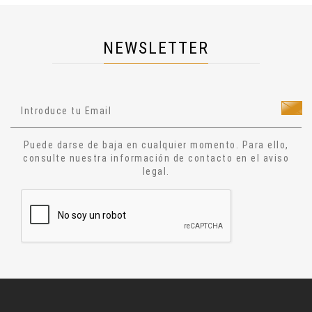
Cosmología
Dietas
NEWSLETTER
Salud
Técnicas Manuales
Técnicas Energéticas
Ocultismo
Cuentos
Puede darse de baja en cualquier momento. Para ello,
Narrativa
consulte nuestra información de contacto en el aviso
legal.
Ensayo
Relatos
Aforismos
Diccionario
Alquimia
Astrologia
Jesucristo