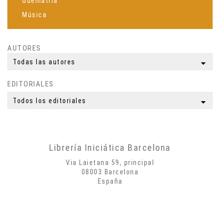
Guematria
Música
Espiritualidad
Ciencia
AUTORES
Meditación
arrow_drop_down
Todas las autores
Yoga
EDITORIALES
Simbología
Mitología
arrow_drop_down
Todos los editoriales
Autobiografías
Biografías
Poesía
Librería Iniciática Barcelona
Misticismo
Via Laietana 59, principal
Creatividad
08003 Barcelona
España
Arte
Psicología
Historia